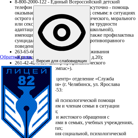
8-800-2000-122 - Единый Всероссийский детский
телефон доверия (бесплатно, круглосуточно - помощь
оказывается детям и подросткам, их семьям: в ситуациях
острого горя, пострадавшим от физического, морального
или сексуального насилия, имеющим трудности
адаптации (социальной, семейной, школьной),
имеющим нарушение поведения, а также профилактика
суицидального, отклоняющегося, противоправного
поведения у детей и подростков);
263-65-60 (МБУ Социального обслуживания
Обратная связь
«Кризисный центр», ул. Худякова, д.20);
Версия для слабовидящих
261-42-42 (МБУ Центр профилактического
сопровождения «Компас»).
4. МБУ СО «Кризисный центр» отделение «Служба
экстренного реагирования» (г. Челябинск, ул. Ярослава
Гашека, д. 2), тел. 735-51-53:
оказание экстренной психологической помощи
несовершеннолетним и членам семьи в ситуации
домашнего насилия;
по фактам насилия и жестокого обращения с
несовершеннолетними в семьях, учебных учреждениях,
общественных местах;
по вопросам оказания социальной, психологической