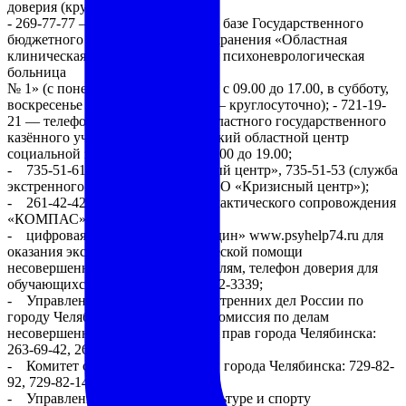
доверия (круглосуточно),
- 269-77-77 — телефон доверия на базе Государственного
бюджетного учреждения здравоохранения «Областная
клиническая специализированная психоневрологическая
больница
№ 1» (с понедельника по пятницу с 09.00 до 17.00, в субботу,
воскресенье и праздничные дни — круглосуточно); - 721-19-
21 — телефон доверия на базе Областного государственного
казённого учреждения «Челябинский областной центр
социальной защиты «Семья» с 08.00 до 19.00;
- 735-51-61 (МБУ СО «Кризисный центр», 735-51-53 (служба
экстренного реагирования МБУ СО «Кризисный центр»);
- 261-42-42 МБУ «Центр профилактического сопровождения
«КОМПАС»);
- цифровая платформа «Ты не один» www.psyhelp74.ru для
оказания экстренной психологической помощи
несовершеннолетним и их родителям, телефон доверия для
обучающихся: 729-99-49, 8-800-302-3339;
- Управление Министерства внутренних дел России по
городу Челябинску: 267-77-97; - Комиссия по делам
несовершеннолетних и защите их прав города Челябинска:
263-69-42, 263-66-28;
- Комитет социальной политики города Челябинска: 729-82-
92, 729-82-14, 729-86-10;
- Управление по физической культуре и спорту