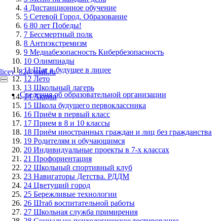
4
Дистанционное обучение
5
Сетевой Город. Образование
6
80 лет Победы!
7
Бессмертный полк
8
Антиэкстремизм
9
Медиабезопасность Кибербезопасность
10
Олимпиады
11
Шаг в будущее в лицее
licey_82@mail.ru
12
Лето
13
Школьный лагерь
Сведения об образовательной организации
14
Акции
15
Школа будущего первоклассника
16
Приём в первый класс
17
Прием в 8 и 10 классы
18
Приём иностранных граждан и лиц без гражданства
19
Родителям и обучающимся
20
Индивидуальные проекты в 7-х классах
21
Профориентация
22
Школьный спортивный клуб
23
Навигаторы Детства. РДДМ
24
Цветущий город
25
Бережливые технологии
26
Штаб воспитательной работы
27
Школьная служба примирения
28
Социально-психологическое тестирование