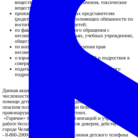
вещества без медицинского назначения, токсические
вещества;
проинформировать о законных представителях
(родителях, опекунах) не исполняющих обязанности по
воспитанию и содержанию детей;
по фактам насилия и жестокого обращения с
несовершеннолетними в семьях, учебных учреждениях,
общественных местах;
по вопросам защиты, восстановления прав
несовершеннолетних;
о взрослых лицах, вовлекающих детей и подростков в
совершении противоправных действий;
подать информацию о точках продажи спиртного
подросткам.
Данная акция организована в целях предотвращения роста
численности необучающихся несовершеннолетних, оказания
помощи детям и подросткам, находящимся в социально
опасном положении, профилактики безнадзорности и
правонарушений несовершеннолетних.
«Горячие» телефонные линии организаций и учреждений о
работе бесплатных служб телефонов доверия, действующих в
городе Челябинске:
- 8-800-2000-122 Общероссийская линия детского телефона