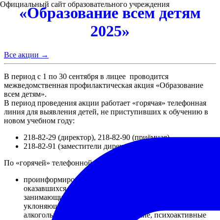
Официальный сайт образовательного учреждения
«Образование всем детям
2025»
Все акции →
В период с 1 по 30 сентября в лицее проводится
межведомственная профилактическая акция «Образование
всем детям».
В период проведения акции работает «горячая» телефонная
линия для выявления детей, не приступивших к обучению в
новом учебном году:
218-82-29 (директор), 218-82-90 (приёмная)
218-82-91 (заместители директора) .
По «горячей» телефонной линии вы можете:
проинформировать о выявленных несовершеннолетних,
оказавшихся в социально опасном положении,
занимающихся бродяжничеством, попрошайничеством,
уклоняющихся от обучения, употребляющих
алкогольные напитки, наркотические, психоактивные