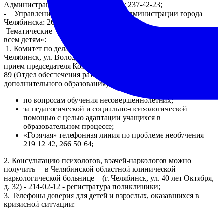
Администрации города Челябинска: 237-42-23;
- Управление по делам молодежи Администрации города
Челябинска: 26- 90-07
Тематические «горячие» телефонные линии «Образование
всем детям»:
1. Комитет по делам образования города Челябинска (г.
Челябинск, ул. Володарского, 14), тел. 266-54-40 (личный
прием председателя Комитета) 266-55-79, 266-50-64, 263-26-
89 (Отдел обеспечения развития воспитательных систем и
дополнительного образования):
по вопросам обучения несовершеннолетних;
за педагогической и социально-психологической
помощью с целью адаптации учащихся в
образовательном процессе;
«Горячая» телефонная линия по проблеме необучения –
219-12-42, 266-50-64;
2. Консультацию психологов, врачей-наркологов можно
получить в Челябинской областной клинической
наркологической больнице (г. Челябинск, ул. 40 лет Октября,
д. 32) - 214-02-12 - регистратура поликлиники;
3. Телефоны доверия для детей и взрослых, оказавшихся в
кризисной ситуации: