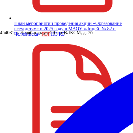
План мероприятий проведения акции «Образование
всем детям» в 2025 году в МАОУ «Лицей № 82 г.
454031, г. Челябинск ул. 50 лет ВЛКСМ, д. 7б
Челябинска»
PDF
193 КБ