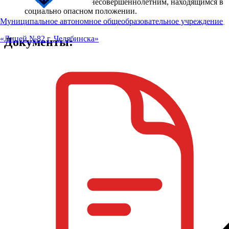
помощи семьям и несовершеннолетним, находящимся в
социально опасном положении.
Муниципальное автономное общеобразовательное учреждение
«Лицей №82 г. Челябинска»
Документы: