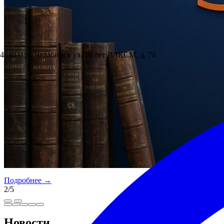
454031, г. Челябинск ул. 50 лет ВЛКСМ, д. 7б
Подробнее →
2
/
5
Новости