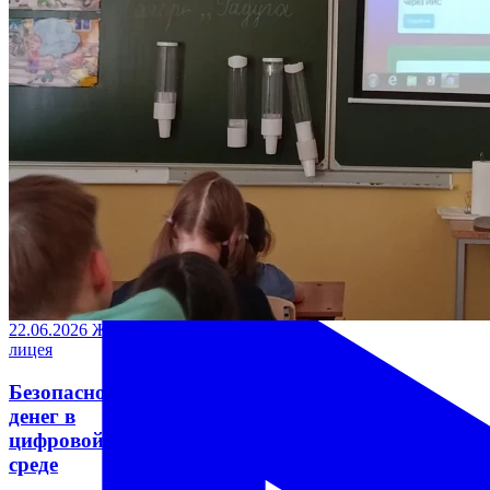
22.06.2026
Жизнь
лицея
Безопасность
денег в
цифровой
среде