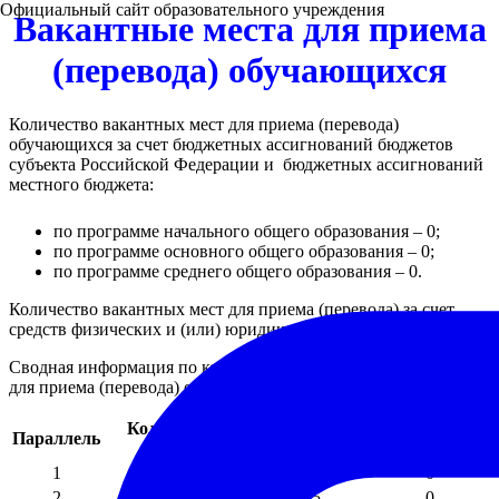
Официальный сайт образовательного учреждения
Вакантные места для приема
(перевода) обучающихся
Количество вакантных мест для приема (перевода)
обучающихся за счет бюджетных ассигнований бюджетов
субъекта Российской Федерации и бюджетных ассигнований
местного бюджета:
по программе начального общего образования – 0;
по программе основного общего образования – 0;
по программе среднего общего образования – 0.
Количество вакантных мест для приема (перевода) за счет
средств физических и (или) юридических лиц - 0.
Сводная информация по количеству вакантных мест
для приема (перевода) обучающихся
Количество
Количество
Свободных
Параллель
классов
детей
мест
1
4
108
0
2
4
105
0