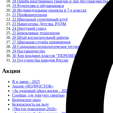
18
Приём иностранных граждан и лиц без гражданства
19
Родителям и обучающимся
20
Индивидуальные проекты в 7-х классах
21
Профориентация
22
Школьный спортивный клуб
23
Навигаторы Детства. РДДМ
24
Цветущий город
25
Бережливые технологии
26
Штаб воспитательной работы
27
Школьная служба примирения
28
Социально-психологическое тестирование
29
Наставничество
30
Хор младших классов "ПЕРЕМЕНКА"
31
Год единства народов России
Акции
Я и закон - 2025
Акция «ПОДРОСТОК»
«За здоровый образ жизни - 2025»
Сообщи, где торгуют смертью
Безопасное окно
Безопасность на льду
«Чистое поколение-2026»