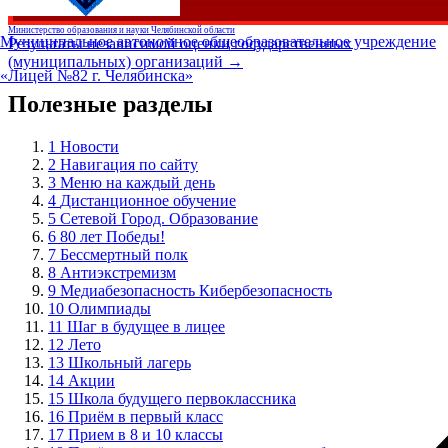
Министерство образования и науки Челябинской области
Муниципальное автономное общеобразовательное учреждение
Результаты независимой оценки государственных
(муниципальных) организаций →
«Лицей №82 г. Челябинска»
Полезные разделы
1
Новости
2
Навигация по сайту
3
Меню на каждый день
4
Дистанционное обучение
5
Сетевой Город. Образование
6
80 лет Победы!
7
Бессмертный полк
8
Антиэкстремизм
9
Медиабезопасность Кибербезопасность
10
Олимпиады
11
Шаг в будущее в лицее
12
Лето
13
Школьный лагерь
14
Акции
15
Школа будущего первоклассника
16
Приём в первый класс
17
Прием в 8 и 10 классы