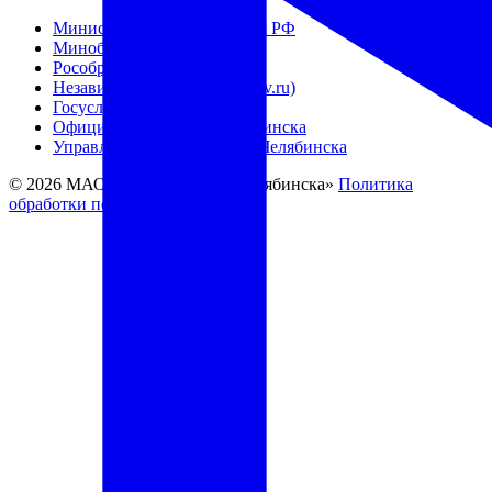
Министерство просвещения РФ
Минобрнауки России
Рособрнадзор
Независимая оценка (bus.gov.ru)
Госуслуги
Официальный сайт г. Челябинска
Управление образования г. Челябинска
© 2026 МАОУ «Лицей №82 г. Челябинска»
Политика
обработки персональных данных