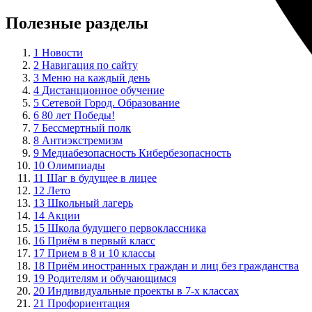
Полезные разделы
1
Новости
2
Навигация по сайту
3
Меню на каждый день
4
Дистанционное обучение
5
Сетевой Город. Образование
6
80 лет Победы!
7
Бессмертный полк
8
Антиэкстремизм
9
Медиабезопасность Кибербезопасность
10
Олимпиады
11
Шаг в будущее в лицее
12
Лето
13
Школьный лагерь
14
Акции
15
Школа будущего первоклассника
16
Приём в первый класс
17
Прием в 8 и 10 классы
18
Приём иностранных граждан и лиц без гражданства
19
Родителям и обучающимся
20
Индивидуальные проекты в 7-х классах
21
Профориентация