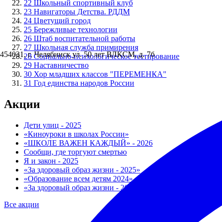
22
Школьный спортивный клуб
23
Навигаторы Детства. РДДМ
24
Цветущий город
25
Бережливые технологии
26
Штаб воспитательной работы
27
Школьная служба примирения
454031, г. Челябинск ул. 50 лет ВЛКСМ, д. 7б
28
Социально-психологическое тестирование
29
Наставничество
30
Хор младших классов "ПЕРЕМЕНКА"
31
Год единства народов России
Акции
Дети улиц - 2025
«Киноуроки в школах России»
«ШКОЛЕ ВАЖЕН КАЖДЫЙ» - 2026
Сообщи, где торгуют смертью
Я и закон - 2025
«За здоровый образ жизни - 2025»
«Образование всем детям 2024»
«За здоровый образ жизни - 2026»
Все акции