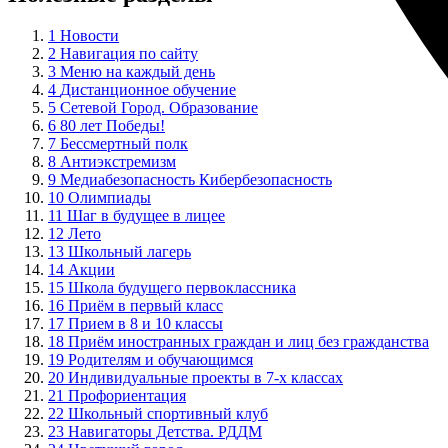
1
Новости
2
Навигация по сайту
3
Меню на каждый день
4
Дистанционное обучение
5
Сетевой Город. Образование
6
80 лет Победы!
7
Бессмертный полк
8
Антиэкстремизм
9
Медиабезопасность Кибербезопасность
10
Олимпиады
11
Шаг в будущее в лицее
12
Лето
13
Школьный лагерь
14
Акции
15
Школа будущего первоклассника
16
Приём в первый класс
17
Прием в 8 и 10 классы
18
Приём иностранных граждан и лиц без гражданства
19
Родителям и обучающимся
20
Индивидуальные проекты в 7-х классах
21
Профориентация
22
Школьный спортивный клуб
23
Навигаторы Детства. РДДМ