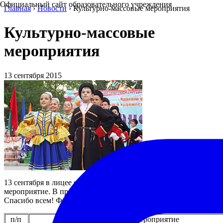
Официальный сайт образовательного учреждения
Главная
›
Новости
›
Культурно-массовые мероприятия
Культурно-массовые
мероприятия
13 сентября 2015
13 сентября в лицее состоялось культурно-массовое
мероприятие. В прогамме участвовали учащиеся и родители.
Спасибо всем! Фотоотчёт прилагается.
п/п
Мероприятие