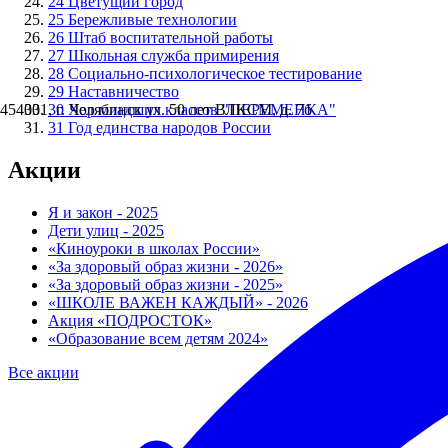
24
Цветущий город
25
Бережливые технологии
26
Штаб воспитательной работы
27
Школьная служба примирения
28
Социально-психологическое тестирование
29
Наставничество
454031, г. Челябинск ул. 50 лет ВЛКСМ, д. 7б
30
Хор младших классов "ПЕРЕМЕНКА"
31
Год единства народов России
Акции
Я и закон - 2025
Дети улиц - 2025
«Киноуроки в школах России»
«За здоровый образ жизни - 2026»
«За здоровый образ жизни - 2025»
«ШКОЛЕ ВАЖЕН КАЖДЫЙ» - 2026
Акция «ПОДРОСТОК»
«Образование всем детям 2024»
Все акции