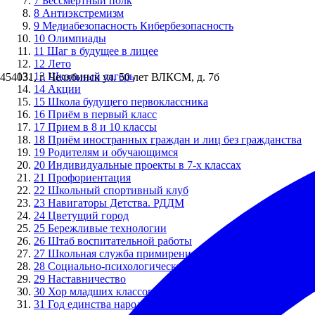
7
Бессмертный полк
8
Антиэкстремизм
9
Медиабезопасность Кибербезопасность
10
Олимпиады
11
Шаг в будущее в лицее
12
Лето
13
Школьный лагерь
454031, г. Челябинск ул. 50 лет ВЛКСМ, д. 7б
14
Акции
15
Школа будущего первоклассника
16
Приём в первый класс
17
Прием в 8 и 10 классы
18
Приём иностранных граждан и лиц без гражданства
19
Родителям и обучающимся
20
Индивидуальные проекты в 7-х классах
21
Профориентация
22
Школьный спортивный клуб
23
Навигаторы Детства. РДДМ
24
Цветущий город
25
Бережливые технологии
26
Штаб воспитательной работы
27
Школьная служба примирения
28
Социально-психологическое тестирование
29
Наставничество
30
Хор младших классов "ПЕРЕМЕНКА"
31
Год единства народов России