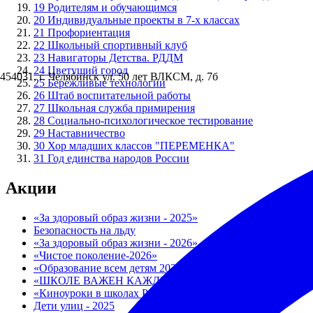
19
Родителям и обучающимся
20
Индивидуальные проекты в 7-х классах
21
Профориентация
22
Школьный спортивный клуб
23
Навигаторы Детства. РДДМ
24
Цветущий город
454031, г. Челябинск ул. 50 лет ВЛКСМ, д. 7б
25
Бережливые технологии
26
Штаб воспитательной работы
27
Школьная служба примирения
28
Социально-психологическое тестирование
29
Наставничество
30
Хор младших классов "ПЕРЕМЕНКА"
31
Год единства народов России
Акции
«За здоровый образ жизни - 2025»
Безопасность на льду
«За здоровый образ жизни - 2026»
«Чистое поколение-2026»
«Образование всем детям 2025»
«ШКОЛЕ ВАЖЕН КАЖДЫЙ» - 2026
«Киноуроки в школах России»
Дети улиц - 2025