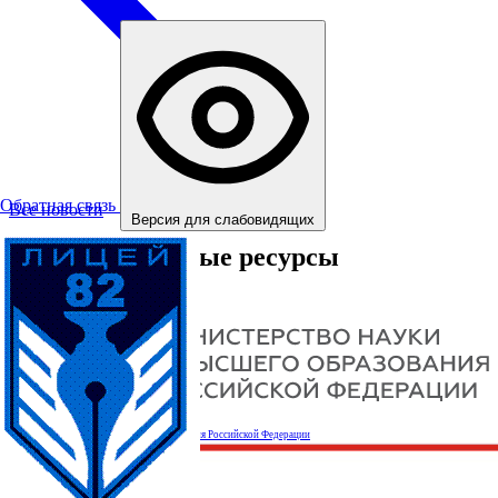
Обратная связь
Все новости
Версия для слабовидящих
Информационные ресурсы
Министерство науки и высшего образования Российской Федерации