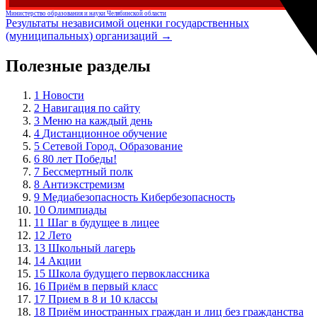
Министерство образования и науки Челябинской области
Результаты независимой оценки государственных
(муниципальных) организаций →
Полезные разделы
1
Новости
2
Навигация по сайту
3
Меню на каждый день
4
Дистанционное обучение
5
Сетевой Город. Образование
6
80 лет Победы!
7
Бессмертный полк
8
Антиэкстремизм
9
Медиабезопасность Кибербезопасность
10
Олимпиады
11
Шаг в будущее в лицее
12
Лето
13
Школьный лагерь
14
Акции
15
Школа будущего первоклассника
16
Приём в первый класс
17
Прием в 8 и 10 классы
18
Приём иностранных граждан и лиц без гражданства