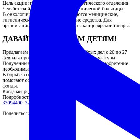
Цель акции: поддержка онкогематологического отделения
Челябинской областной детской клинической больницы.
В онкологическое отделение требуются медицинские,
гигиенические, чистящие и моющие средства. Для
организации досуга детей требуются канцелярские товары.
ДАВАЙТЕ ПОМОЖЕМ ДЕТЯМ!
Предлагаем в рамках Калейдоскопа добрых дел с 20 по 27
февраля провести организованный сбор макулатуры.
Полученные средства будут направлены на приобретение
необходимых предметов для больных детей.
В борьбе за каждого пациента специалистам больницы
помогают общественные организации и благотворительные
фонды.
Когда мы рядом, дети сильнее!
Подробности: Фонд «Мы рядом»
https://vk.com/topic-
33094490_32171285
Поделиться: