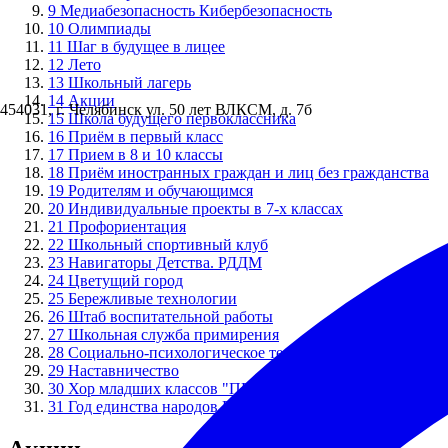
9
Медиабезопасность Кибербезопасность
10
Олимпиады
11
Шаг в будущее в лицее
12
Лето
13
Школьный лагерь
14
Акции
454031, г. Челябинск ул. 50 лет ВЛКСМ, д. 7б
15
Школа будущего первоклассника
16
Приём в первый класс
17
Прием в 8 и 10 классы
18
Приём иностранных граждан и лиц без гражданства
19
Родителям и обучающимся
20
Индивидуальные проекты в 7-х классах
21
Профориентация
22
Школьный спортивный клуб
23
Навигаторы Детства. РДДМ
24
Цветущий город
25
Бережливые технологии
26
Штаб воспитательной работы
27
Школьная служба примирения
28
Социально-психологическое тестирование
29
Наставничество
30
Хор младших классов "ПЕРЕМЕНКА"
31
Год единства народов России