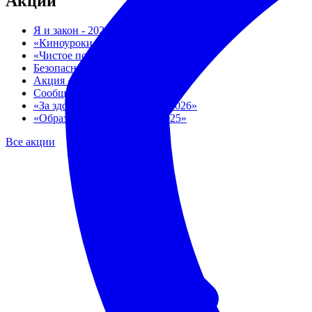
Акции
Я и закон - 2025
«Киноуроки в школах России»
«Чистое поколение-2026»
Безопасность на льду
Акция «ПОДРОСТОК»
Сообщи, где торгуют смертью
«За здоровый образ жизни - 2026»
«Образование всем детям 2025»
Все акции