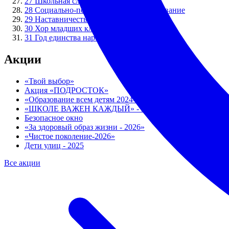
27
Школьная служба примирения
28
Социально-психологическое тестирование
29
Наставничество
30
Хор младших классов "ПЕРЕМЕНКА"
31
Год единства народов России
Акции
«Твой выбор»
Акция «ПОДРОСТОК»
«Образование всем детям 2024»
«ШКОЛЕ ВАЖЕН КАЖДЫЙ» - 2026
Безопасное окно
«За здоровый образ жизни - 2026»
«Чистое поколение-2026»
Дети улиц - 2025
Все акции