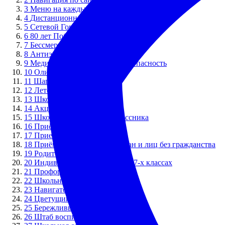
3
Меню на каждый день
4
Дистанционное обучение
5
Сетевой Город. Образование
6
80 лет Победы!
7
Бессмертный полк
8
Антиэкстремизм
9
Медиабезопасность Кибербезопасность
10
Олимпиады
11
Шаг в будущее в лицее
12
Лето
13
Школьный лагерь
14
Акции
15
Школа будущего первоклассника
16
Приём в первый класс
17
Прием в 8 и 10 классы
18
Приём иностранных граждан и лиц без гражданства
19
Родителям и обучающимся
20
Индивидуальные проекты в 7-х классах
21
Профориентация
22
Школьный спортивный клуб
23
Навигаторы Детства. РДДМ
24
Цветущий город
25
Бережливые технологии
26
Штаб воспитательной работы