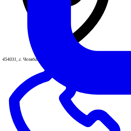
454031, г. Челябинск ул. Жукова, д. 46б