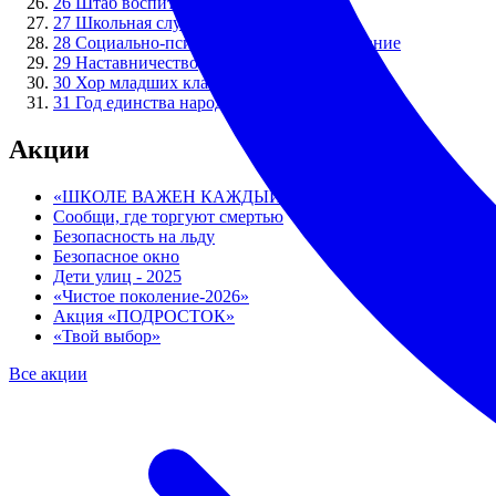
26
Штаб воспитательной работы
27
Школьная служба примирения
28
Социально-психологическое тестирование
29
Наставничество
30
Хор младших классов "ПЕРЕМЕНКА"
31
Год единства народов России
Акции
«ШКОЛЕ ВАЖЕН КАЖДЫЙ» - 2026
Сообщи, где торгуют смертью
Безопасность на льду
Безопасное окно
Дети улиц - 2025
«Чистое поколение-2026»
Акция «ПОДРОСТОК»
«Твой выбор»
Все акции