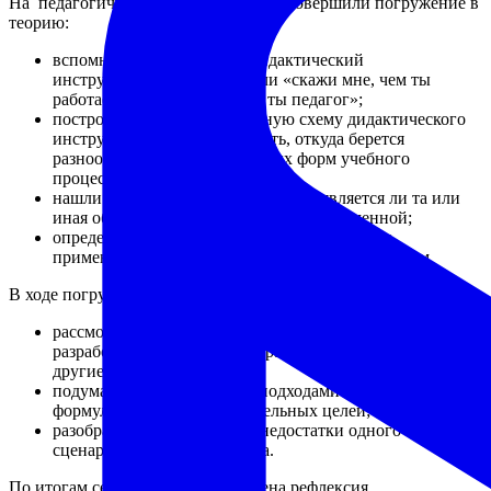
На педагогическом совете педагоги совершили погружение в
теорию:
вспомнили, какой бывает дидактический
инструментарий учителя, или «скажи мне, чем ты
работаешь, и я узнаю, какой ты педагог»;
построили классификационную схему дидактического
инструментария, чтобы понять, откуда берется
разнообразие организационных форм учебного
процесса;
нашли ответ на вопрос, как узнать, является ли та или
иная образовательная технология современной;
определили круг тех технологий, изучение и
применение которых пригодятся детям в будущем.
В ходе погружения были выполнены практические задания:
рассмотрели, как позиционируют свои методические
разработки относительно образовательных технологий
другие учителя;
подумали над различными подходами к
формулированию образовательных целей;
разобрали преимущества и недостатки одного из новых
сценариев проведения урока.
По итогам семинара была проведена рефлексия.