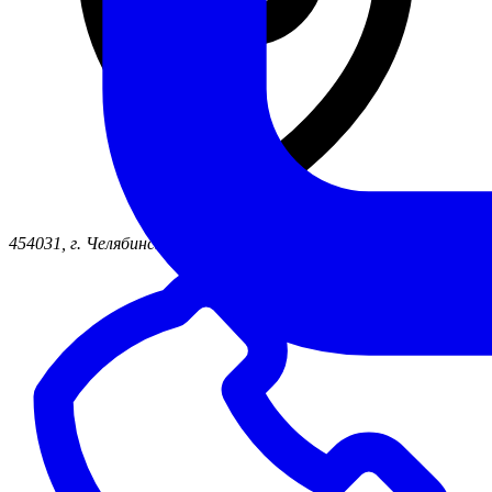
454031, г. Челябинск ул. Жукова, д. 46б