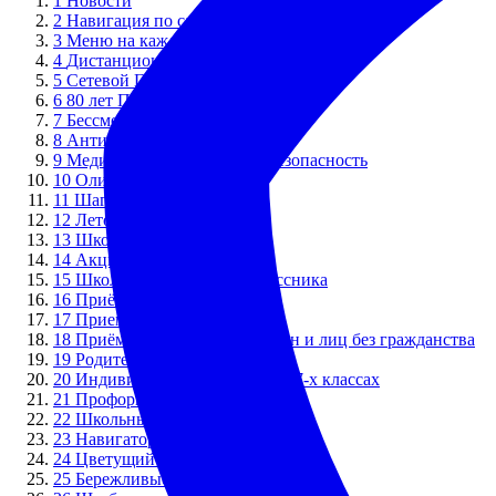
1
Новости
2
Навигация по сайту
3
Меню на каждый день
4
Дистанционное обучение
5
Сетевой Город. Образование
6
80 лет Победы!
7
Бессмертный полк
8
Антиэкстремизм
9
Медиабезопасность Кибербезопасность
10
Олимпиады
11
Шаг в будущее в лицее
12
Лето
13
Школьный лагерь
14
Акции
15
Школа будущего первоклассника
16
Приём в первый класс
17
Прием в 8 и 10 классы
18
Приём иностранных граждан и лиц без гражданства
19
Родителям и обучающимся
20
Индивидуальные проекты в 7-х классах
21
Профориентация
22
Школьный спортивный клуб
23
Навигаторы Детства. РДДМ
24
Цветущий город
25
Бережливые технологии