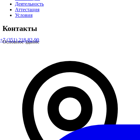
Деятельность
Аттестация
Условия
Контакты
+7 (351) 218-82-90
Основное здание