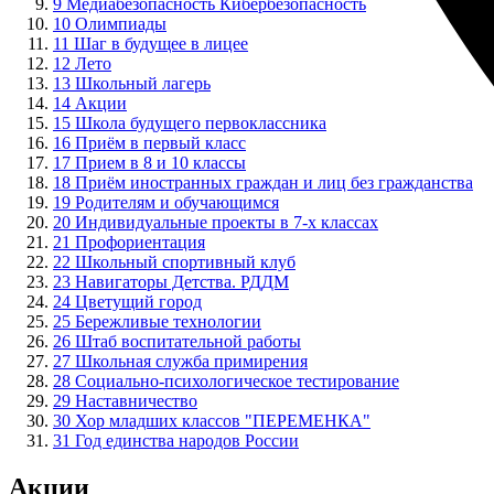
9
Медиабезопасность Кибербезопасность
10
Олимпиады
11
Шаг в будущее в лицее
12
Лето
13
Школьный лагерь
14
Акции
15
Школа будущего первоклассника
16
Приём в первый класс
17
Прием в 8 и 10 классы
18
Приём иностранных граждан и лиц без гражданства
19
Родителям и обучающимся
20
Индивидуальные проекты в 7-х классах
21
Профориентация
22
Школьный спортивный клуб
23
Навигаторы Детства. РДДМ
24
Цветущий город
25
Бережливые технологии
26
Штаб воспитательной работы
27
Школьная служба примирения
28
Социально-психологическое тестирование
29
Наставничество
30
Хор младших классов "ПЕРЕМЕНКА"
31
Год единства народов России
Акции