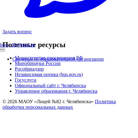
Задать вопрос
Полезные ресурсы
licey_82@mail.ru
Министерство просвещения РФ
Сведения об образовательной организации
Минобрнауки России
Рособрнадзор
Независимая оценка (bus.gov.ru)
Госуслуги
Официальный сайт г. Челябинска
Управление образования г. Челябинска
© 2026 МАОУ «Лицей №82 г. Челябинска»
Политика
обработки персональных данных