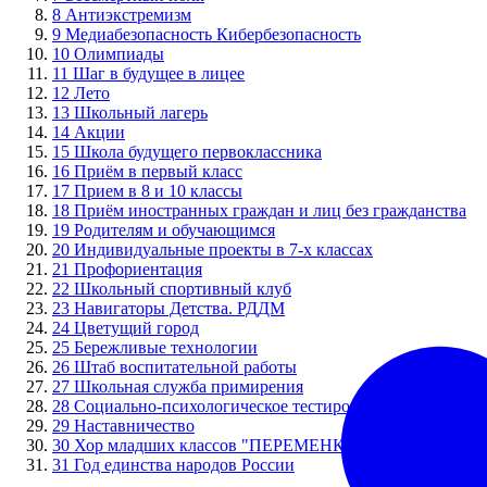
8
Антиэкстремизм
9
Медиабезопасность Кибербезопасность
10
Олимпиады
11
Шаг в будущее в лицее
12
Лето
13
Школьный лагерь
14
Акции
15
Школа будущего первоклассника
16
Приём в первый класс
17
Прием в 8 и 10 классы
18
Приём иностранных граждан и лиц без гражданства
19
Родителям и обучающимся
20
Индивидуальные проекты в 7-х классах
21
Профориентация
22
Школьный спортивный клуб
23
Навигаторы Детства. РДДМ
24
Цветущий город
25
Бережливые технологии
26
Штаб воспитательной работы
27
Школьная служба примирения
28
Социально-психологическое тестирование
29
Наставничество
30
Хор младших классов "ПЕРЕМЕНКА"
31
Год единства народов России