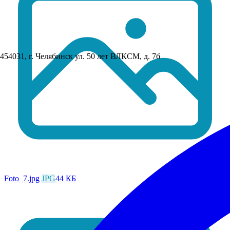
454031, г. Челябинск ул. 50 лет ВЛКСМ, д. 7б
Foto_7.jpg
JPG
44 КБ