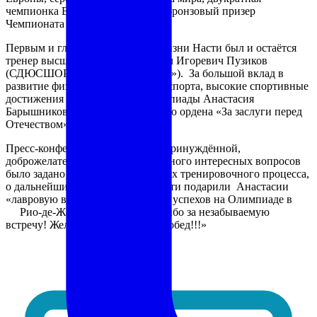
чемпионка Европы, двукратный бронзовый призер
Чемпионата мира.
Первым и главным тренером в жизни Насти был и остаётся
тренер высшей категории Михаил Игоревич Пузиков
(СДЮСШОР «Юность — МЕТАР»). За большой вклад в
развитие физической культуры и спорта, высокие спортивные
достижения на Играх XXX Олимпиады Анастасия
Барышникова награждена медалью ордена «За заслуги перед
Отечеством» II степени.
Пресс-конференция прошла в непринуждённой,
доброжелательной обстановке. Много интересных вопросов
было задано ребятами о трудностях тренировочного процесса,
о дальнейших планах, о семье. Дети подарили Анастасии
«лавровую ветвь» с пожеланиями успехов на Олимпиаде в
Рио-де-Жанейро. «Настя, спасибо за незабываемую
встречу! Желаем удачи и новых побед!!!»