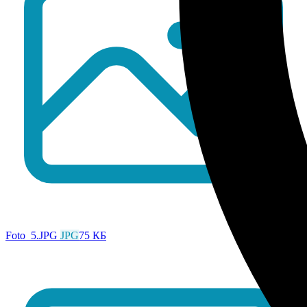
Foto_5.JPG
JPG
75 КБ