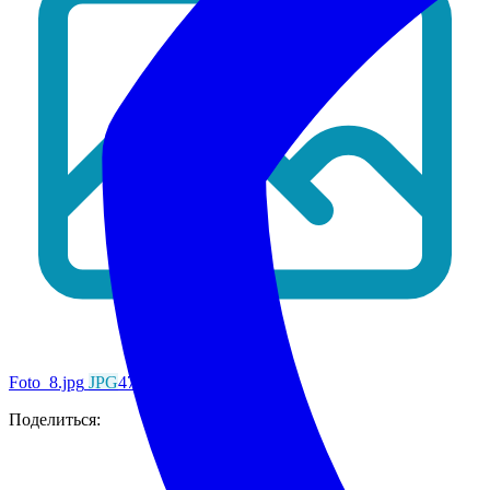
Foto_8.jpg
JPG
47 КБ
Поделиться: