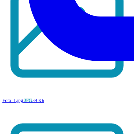
Foto_1.jpg
JPG
39 КБ