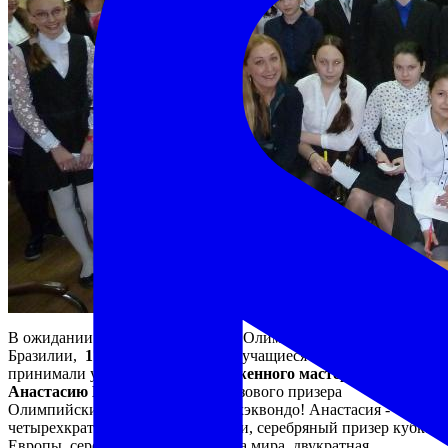
В ожидании предстоящих летних Олимпийских игр в
Бразилии,
17 февраля 2016 года
учащиеся Лицея № 82
принимали у себя в гостях
Заслуженного мастера спорта
Анастасию Барышникову
, бронзового призера
Олимпийских игр 2012 года по тхэквондо! Анастасия -
четырехкратная чемпионка России, серебряный призер кубка
Европы, серебряный призер Кубка мира, двукратная