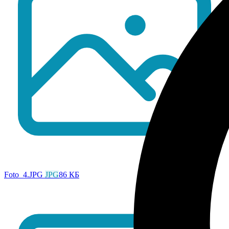
Foto_4.JPG
JPG
86 КБ