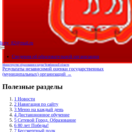
licey_82@mail.ru
Сведения об образовательной организации
Министерство образования и науки Челябинской области
Результаты независимой оценки государственных
(муниципальных) организаций →
Полезные разделы
1
Новости
2
Навигация по сайту
3
Меню на каждый день
4
Дистанционное обучение
5
Сетевой Город. Образование
6
80 лет Победы!
7
Бессмертный полк