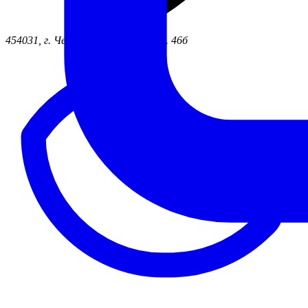
454031, г. Челябинск ул. Жукова, д. 46б