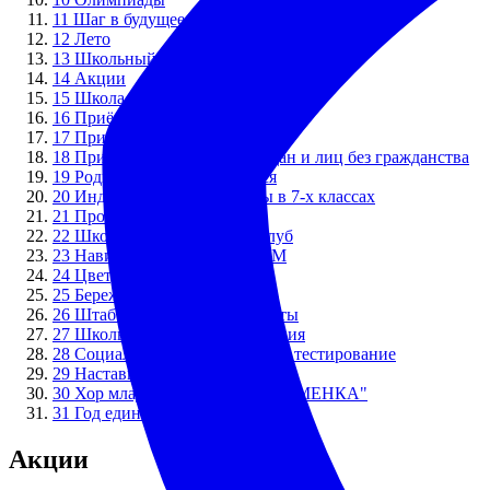
11
Шаг в будущее в лицее
12
Лето
13
Школьный лагерь
14
Акции
15
Школа будущего первоклассника
16
Приём в первый класс
17
Прием в 8 и 10 классы
18
Приём иностранных граждан и лиц без гражданства
19
Родителям и обучающимся
20
Индивидуальные проекты в 7-х классах
21
Профориентация
22
Школьный спортивный клуб
23
Навигаторы Детства. РДДМ
24
Цветущий город
25
Бережливые технологии
26
Штаб воспитательной работы
27
Школьная служба примирения
28
Социально-психологическое тестирование
29
Наставничество
30
Хор младших классов "ПЕРЕМЕНКА"
31
Год единства народов России
Акции