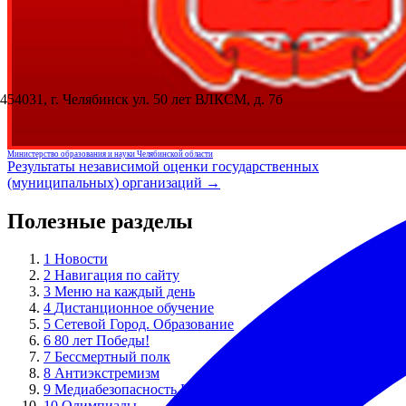
454031, г. Челябинск ул. 50 лет ВЛКСМ, д. 7б
Министерство образования и науки Челябинской области
Результаты независимой оценки государственных
(муниципальных) организаций →
Полезные разделы
1
Новости
2
Навигация по сайту
3
Меню на каждый день
4
Дистанционное обучение
5
Сетевой Город. Образование
6
80 лет Победы!
7
Бессмертный полк
8
Антиэкстремизм
9
Медиабезопасность Кибербезопасность
10
Олимпиады