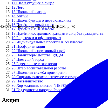
11
Шаг в будущее в лицее
12
Лето
13
Школьный лагерь
14
Акции
15
Школа будущего первоклассника
16
Приём в первый класс
454031, г. Челябинск ул. 50 лет ВЛКСМ, д. 7б
17
Прием в 8 и 10 классы
18
Приём иностранных граждан и лиц без гражданства
19
Родителям и обучающимся
20
Индивидуальные проекты в 7-х классах
21
Профориентация
22
Школьный спортивный клуб
23
Навигаторы Детства. РДДМ
24
Цветущий город
25
Бережливые технологии
26
Штаб воспитательной работы
27
Школьная служба примирения
28
Социально-психологическое тестирование
29
Наставничество
30
Хор младших классов "ПЕРЕМЕНКА"
31
Год единства народов России
Акции