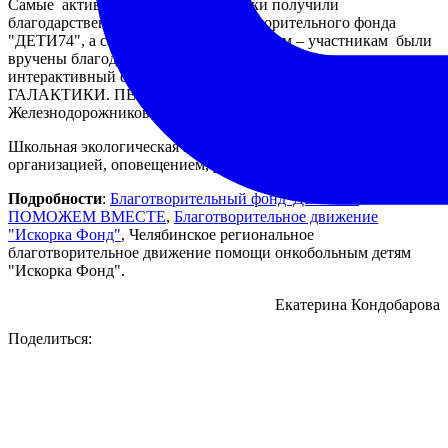
Самые активные классы – участники получили
благодарственные письма от Благотворительного фонда
"ДЕТИ74", а самым активным ученикам – участникам были
вручены благодарственные письма и билеты на
интерактивный спектакль – шоу «ХРАНИТЕЛИ
ГАЛАКТИКИ. ПЕРВЫЙ ПАТРУЛЬ» в ДК
Железнодорожников.
Школьная экологическая команда «Юниэк» занималась
организацией, оповещением, упаковкой и доставкой.
Подробности
:
Благотворительный фонд"ДЕТИ74"
ПОМОЖЕМ ВМЕСТЕ
,
Благотворительное движение
"Искорка Фонд"
, Челябинское региональное
благотворительное движение помощи онкобольным детям
"Искорка Фонд".
Екатерина Кондобарова
Поделиться: