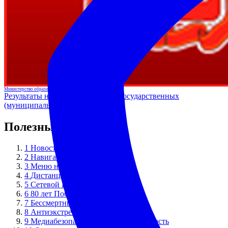
Министерство образования и науки Челябинской области
Результаты независимой оценки государственных
(муниципальных) организаций →
Полезные разделы
1
Новости
2
Навигация по сайту
3
Меню на каждый день
4
Дистанционное обучение
5
Сетевой Город. Образование
6
80 лет Победы!
7
Бессмертный полк
8
Антиэкстремизм
9
Медиабезопасность Кибербезопасность