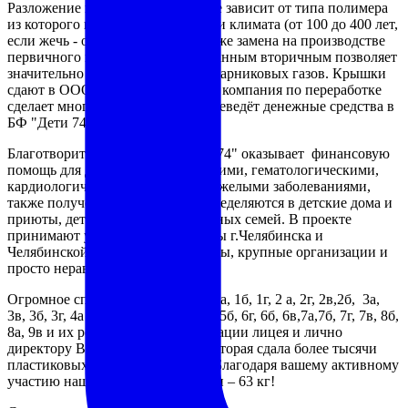
Разложение пластика на полигоне зависит от типа полимера
из которого изготовлено изделие и климата (от 100 до 400 лет,
если жечь - оседает в лёгких), также замена на производстве
первичного материала переработанным вторичным позволяет
значительно сократить выбросы парниковых газов. Крышки
сдают в ООО ПИК "ПОЛИТЕХ", компания по переработке
сделает много новых вещей и переведёт денежные средства в
БФ "Дети 74".
Благотворительный фонд "ДЕТИ74" оказывает финансовую
помощь для детей с онкологическими, гематологическими,
кардиологическими и другими тяжелыми заболеваниями,
также полученные средства распределяются в детские дома и
приюты, детям из малообеспеченных семей. В проекте
принимают участие многие школы г.Челябинска и
Челябинской области, детские сады, крупные организации и
просто неравнодушные люди.
Огромное спасибо всем ребятам 1а, 1б, 1г, 2 а, 2г, 2в,2б, 3а,
3в, 3б, 3г, 4а , 4б, 4г, 4в, 5г, 5в, 5а, 5б, 6г, 6б, 6в,7а,7б, 7г, 7в, 8б,
8а, 9в и их родителям, администрации лицея и лично
директору Виноградовой О.С., которая сдала более тысячи
пластиковых крышек, учителям. Благодаря вашему активному
участию наш результат за 2 недели – 63 кг!