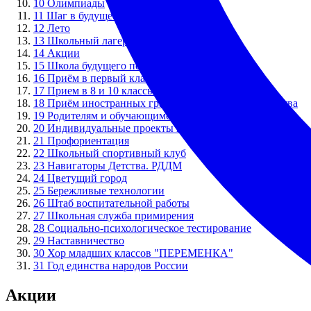
10
Олимпиады
11
Шаг в будущее в лицее
12
Лето
13
Школьный лагерь
14
Акции
15
Школа будущего первоклассника
16
Приём в первый класс
17
Прием в 8 и 10 классы
18
Приём иностранных граждан и лиц без гражданства
19
Родителям и обучающимся
20
Индивидуальные проекты в 7-х классах
21
Профориентация
22
Школьный спортивный клуб
23
Навигаторы Детства. РДДМ
24
Цветущий город
25
Бережливые технологии
26
Штаб воспитательной работы
27
Школьная служба примирения
28
Социально-психологическое тестирование
29
Наставничество
30
Хор младших классов "ПЕРЕМЕНКА"
31
Год единства народов России
Акции