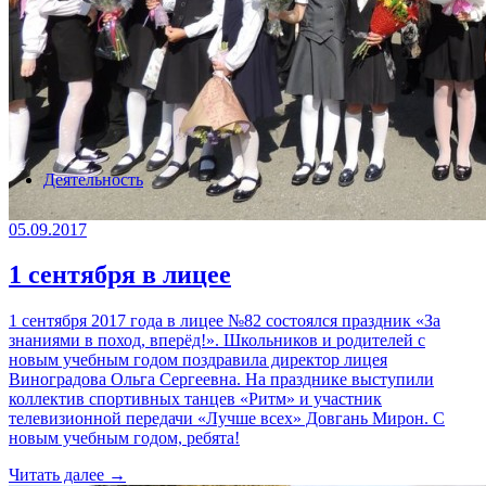
Деятельность
05.09.2017
1 сентября в лицее
1 сентября 2017 года в лицее №82 состоялся праздник «За
знаниями в поход, вперёд!». Школьников и родителей с
новым учебным годом поздравила директор лицея
Виноградова Ольга Сергеевна. На празднике выступили
коллектив спортивных танцев «Ритм» и участник
телевизионной передачи «Лучше всех» Довгань Мирон. С
новым учебным годом, ребята!
Читать далее →