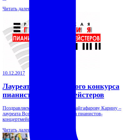
Читать далее →
10.12.2017
Лауреат Всероссийского конкурса
пианистов-концертмейстеров
Поздравляем ученицу 5б класса Сайгафарову Карину –
лауреата Всероссийского конкурса пианистов-
концертмейстеров.
Читать далее →