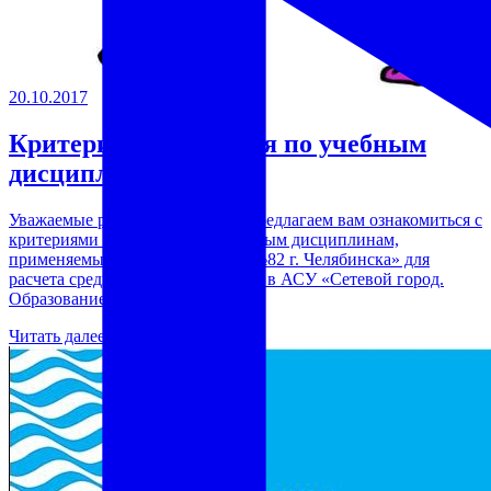
20.10.2017
Критерии оценивания по учебным
дисциплинам
Уважаемые ребята и родители! Предлагаем вам ознакомиться с
критериями оценивания по учебным дисциплинам,
применяемым в МАОУ «Лицей №82 г. Челябинска» для
расчета средневзвешенного балла в АСУ «Сетевой город.
Образование»
Читать далее →